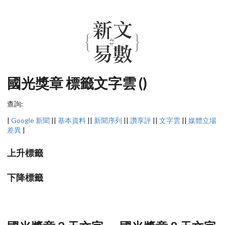
國光獎章 標籤文字雲 ()
查詢:
|
Google 新聞
||
基本資料
||
新聞序列
||
讚享評
||
文字雲
||
媒體立場
差異
|
上升標籤
下降標籤