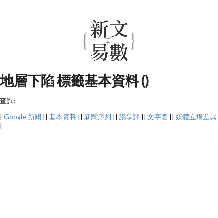
地層下陷 標籤基本資料 ()
查詢:
|
Google 新聞
||
基本資料
||
新聞序列
||
讚享評
||
文字雲
||
媒體立場差異
|