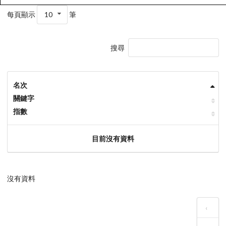
每頁顯示
10
筆
搜尋
名次
關鍵字
指數
目前沒有資料
沒有資料
‹