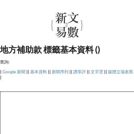
地方補助款 標籤基本資料 ()
查詢:
|
Google 新聞
||
基本資料
||
新聞序列
||
讚享評
||
文字雲
||
媒體立場差異
|