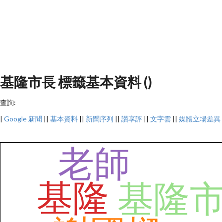
基隆市長 標籤基本資料 ()
查詢:
|
Google 新聞
||
基本資料
||
新聞序列
||
讚享評
||
文字雲
||
媒體立場差異
老師
基隆
基隆