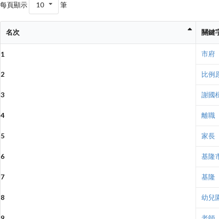
每頁顯示
10
筆
名次
關鍵
市府
1
2
比例
3
謝國
4
離職
5
家長
6
基隆
7
基隆
8
幼兒
9
老師