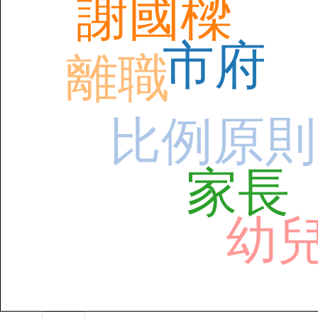
謝國樑
市府
離職
比例原則
家長
幼