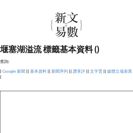
堰塞湖溢流 標籤基本資料 ()
查詢:
|
Google 新聞
||
基本資料
||
新聞序列
||
讚享評
||
文字雲
||
媒體立場差異
|