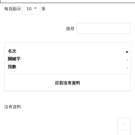
每頁顯示
10
筆
搜尋
名次
關鍵字
指數
目前沒有資料
沒有資料
‹