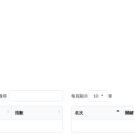
搜尋
每頁顯示
10
筆
指數
名次
關鍵