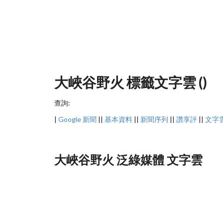
大峽谷野火 標籤文字雲 ()
查詢:
|
Google 新聞
||
基本資料
||
新聞序列
||
讚享評
||
文字
大峽谷野火 泛綠媒體 文字雲