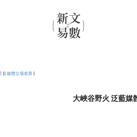
雲
||
媒體立場差異
|
大峽谷野火 泛藍媒