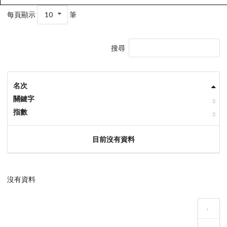
每頁顯示
10
筆
搜尋
名次
關鍵字
指數
目前沒有資料
沒有資料
‹