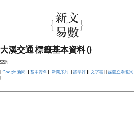
大溪交通 標籤基本資料 ()
查詢:
|
Google 新聞
||
基本資料
||
新聞序列
||
讚享評
||
文字雲
||
媒體立場差異
|