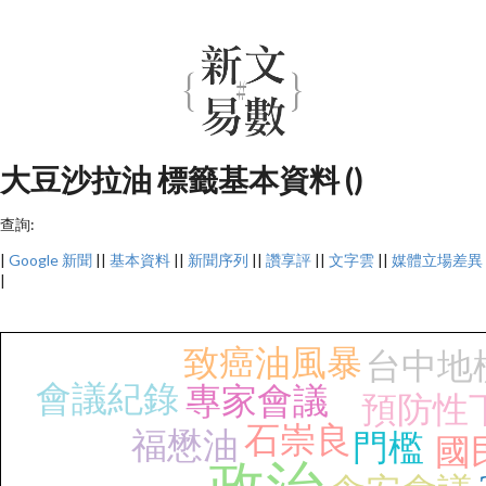
大豆沙拉油 標籤基本資料 ()
查詢:
|
Google 新聞
||
基本資料
||
新聞序列
||
讚享評
||
文字雲
||
媒體立場差異
|
致癌油風暴
台中地
會議紀錄
專家會議
預防性
石崇良
福懋油
門檻
國