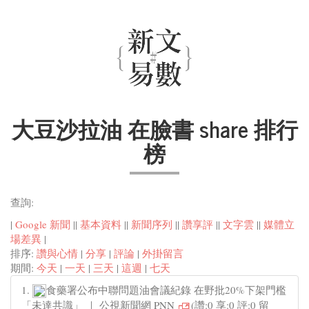
大豆沙拉油 在臉書 share 排行
榜
查詢:
|
Google 新聞
||
基本資料
||
新聞序列
||
讚享評
||
文字雲
||
媒體立
場差異
|
排序:
讚與心情
|
分享
|
評論
|
外掛留言
期間:
今天
|
一天
|
三天
|
這週
|
七天
1.
食藥署公布中聯問題油會議紀錄 在野批20%下架門檻
「未達共識」 ｜ 公視新聞網 PNN
(讚:0 享:0 評:0 留