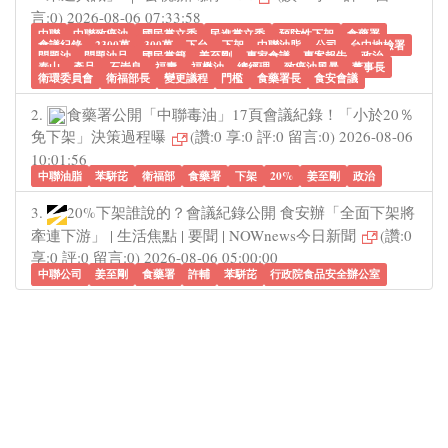
言:0) 2026-08-06 07:33:58
中聯
中聯致癌油
國民黨立委
民進黨立委
預防性下架
食藥署
會議紀錄
2300萬
300萬
下台
下架
中聯油脂
公司
台中地檢署
問題油
問題油品
國民黨籍
姜至剛
專家會議
專案報告
政治
泰山
產品
石崇良
福壽
福懋油
總經理
致癌油風暴
董事長
衛環委員會
衛福部長
變更議程
門檻
食藥署長
食安會議
2.
食藥署公開「中聯毒油」17頁會議紀錄！「小於20％
免下架」決策過程曝
(讚:0 享:0 評:0 留言:0) 2026-08-06
10:01:56
中聯油脂
苯駢芘
衛福部
食藥署
下架
20%
姜至剛
政治
3.
20%下架誰說的？會議紀錄公開 食安辦「全面下架將
牽連下游」 | 生活焦點 | 要聞 | NOWnews今日新聞
(讚:0
享:0 評:0 留言:0) 2026-08-06 05:00:00
中聯公司
姜至剛
食藥署
許輔
苯駢芘
行政院食品安全辦公室