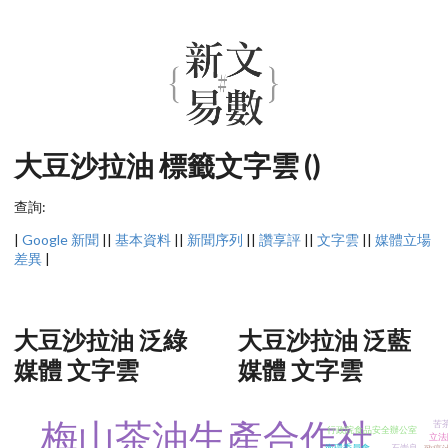
大豆沙拉油 標籤文字雲 ()
查詢:
|
Google 新聞
||
基本資料
||
新聞序列
||
讚享評
||
文字雲
||
媒體立場
差異
|
大豆沙拉油 泛綠
大豆沙拉油 泛藍
媒體 文字雲
媒體 文字雲
梅山茶油生產合作社
苦
行政院食品安全辦公室
立法