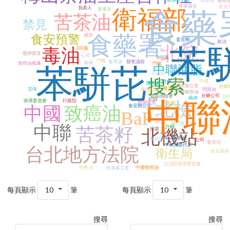
衛環委員會
石崇良
致癌
專案報告
民進
負責人
衛福部
董事長
食藥
苦茶油
禁見
食藥署
威加
食安預警
姜至剛
採購
政治
北院
苯
毒油
300萬
食安辦公室
聲押禁見
公司
300萬
門檻
食用油
變更議程
加保
致癌油風暴
門檻
苯駢芘
中聯油脂
威加
行政院
搜索
交保
社會
中國
陳其邁
國民黨立委
台北
會議
交保
會議記錄
問題油
中聯致癌油
台糖公司
嘉義地檢署
23
羈押
紀錄
中聯
衛環委員會
行政院
北檢
聲押禁見
北院
中國
致癌油
食安辦公室
BaP
約談
國民黨立委
中聯
苦茶籽
許輔
搜索
北機站
食用油
食安預警
公司
食安法
中聯油脂代工
台北地方法院
衛生局
食安漏洞
立法院衛環委員會
福懋油
中聯致癌油
民進黨立委
每頁顯示
10
筆
每頁顯示
10
筆
搜尋
搜尋