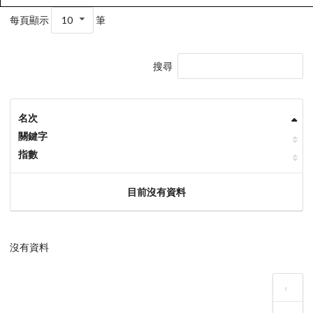
每頁顯示
10
筆
搜尋
名次
關鍵字
指數
目前沒有資料
沒有資料
‹