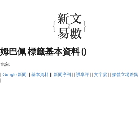
姆巴佩 標籤基本資料 ()
查詢:
|
Google 新聞
||
基本資料
||
新聞序列
||
讚享評
||
文字雲
||
媒體立場差異
|