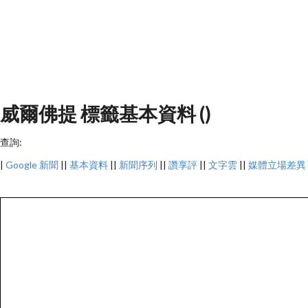
威爾佛提 標籤基本資料 ()
查詢:
|
Google 新聞
||
基本資料
||
新聞序列
||
讚享評
||
文字雲
||
媒體立場差異