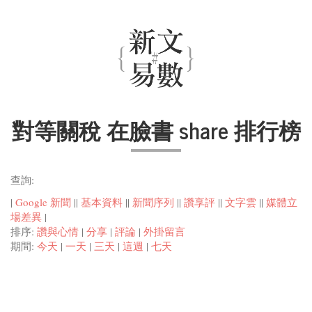
對等關稅 在臉書 share 排行榜
查詢:
|
Google 新聞
||
基本資料
||
新聞序列
||
讚享評
||
文字雲
||
媒體立
場差異
|
排序:
讚與心情
|
分享
|
評論
|
外掛留言
期間:
今天
|
一天
|
三天
|
這週
|
七天