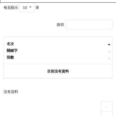
每頁顯示
10
筆
搜尋
名次
關鍵字
指數
目前沒有資料
沒有資料
‹