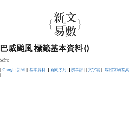
巴威颱風 標籤基本資料 ()
查詢:
|
Google 新聞
||
基本資料
||
新聞序列
||
讚享評
||
文字雲
||
媒體立場差異
|