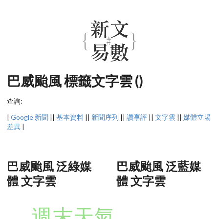
巴威颱風 標籤文字雲 ()
查詢:
|
Google 新聞
||
基本資料
||
新聞序列
||
讚享評
||
文字雲
||
媒體立場
差異
|
巴威颱風 泛綠媒
巴威颱風 泛藍媒
體 文字雲
體 文字雲
週末天氣