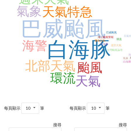
氣象
天氣特急
巴威颱風
巴威颱風
天氣
海上颱風警報
環流
白海豚
海警
週末天氣
白海豚
北部天氣
台灣颱風論壇
海
氣象
北部天氣
白海豚
颱風
環流
天氣
每頁顯示
10
筆
每頁顯示
10
筆
搜尋
搜尋