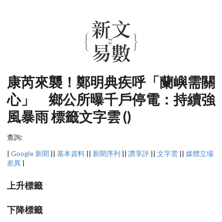
康芮來襲！鄭明典疾呼「蘭嶼需關
心」 鄉公所曝千戶停電：持續強
風暴雨 標籤文字雲 ()
查詢:
|
Google 新聞
||
基本資料
||
新聞序列
||
讚享評
||
文字雲
||
媒體立場
差異
|
上升標籤
下降標籤