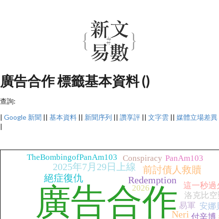
廣告合作 標籤基本資料 ()
查詢:
|
Google 新聞
||
基本資料
||
新聞序列
||
讚享評
||
文字雲
||
媒體立場差異
|
TheBombingofPanAm103
Conspiracy
PanAm103
2025年7月29日上線
前討債人救贖
絕症復仇
Redemption
這一秒過
廣告合作
2026
洛克比空
易軍
安娜
Neri
付辛博