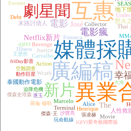
互惠
Former
SEA
劇星聞
地下
Under
Debt
怒火
電影
末路討債人
José
Collector
Thai
電影瘋
MM
Netflix新片
Fonseca
媒體採
Revenge
iQIYI
Illness
Justice
王楚然
Carvalho
Ne
friDay影音
廣編稿
Action
空難調查
Wrath
幸
動作巨星
泰國動作電影
大海
異業
新片
迫降危機
傑森史塔森
逐玉
Marcelo
羅倫·穆勒
Alice
The
H
Terminal
Henrique
人性救
沙寶亮
傑森·王
張凌赫
Movie
玩命航線
iQIYI愛奇藝國際版