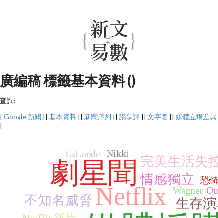
廣編稿 標籤基本資料 ()
查詢:
|
Google 新聞
||
基本資料
||
新聞序列
||
讚享評
||
文字雲
||
媒體立場差異
|
Nikki
LaLonde
完美生活失
劇星聞
情感獨立
恐
Netflix
Wagner
Ou
不知名威脅
生存演