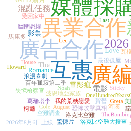
媒體採
Netflix新片
混亂任務
受困家中
異業合作
Last
幽閉恐懼
影集
馬康多
2026
Lee
廣告合作
Love
瓦
最後孤屋
Mo
互惠
House
The
廣
Howard
Romance
浪漫喜劇
百年孤寂第二季
電影瘋
Noah
Sticky
電影
失憶檢察官
波恩地亞家族
OneHundredYearsO
葛瑞塔李
我的荒糖戀愛
賀營
Greta
美
Cole
河瑛
August
恐怖攻擊真相
柯爾
空難調查
TheBombin
洛克比空難
驚悚片
洛克比空難大搜查
2026年8月6日上線