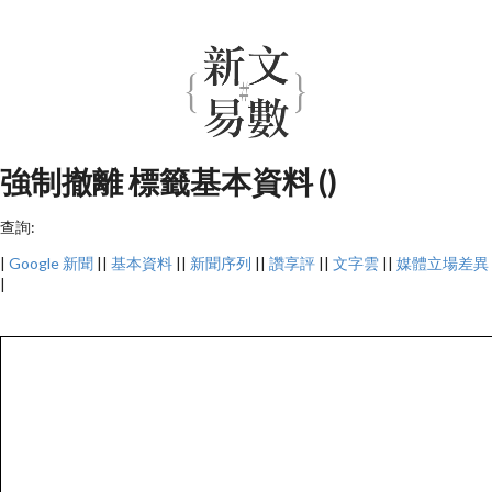
強制撤離 標籤基本資料 ()
查詢:
|
Google 新聞
||
基本資料
||
新聞序列
||
讚享評
||
文字雲
||
媒體立場差異
|