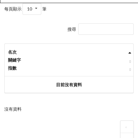
每頁顯示
10
筆
搜尋
名次
關鍵字
指數
目前沒有資料
沒有資料
‹