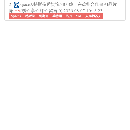
2.
SpaceX特斯拉斥資逾5400億 在德州合作建AI晶片
廠
(讚:0 享:0 評:0 留言:0) 2026-08-07 10:18:23
SpaceX
特斯拉
馬斯克
英特爾
晶片
xAI
人形機器人