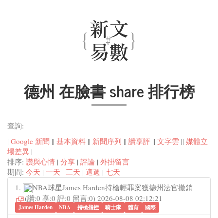
德州 在臉書 share 排行榜
查詢:
|
Google 新聞
||
基本資料
||
新聞序列
||
讚享評
||
文字雲
||
媒體立
場差異
|
排序:
讚與心情
|
分享
|
評論
|
外掛留言
期間:
今天
|
一天
|
三天
|
這週
|
七天
1.
NBA球星James Harden持槍輕罪案獲德州法官撤銷
(讚:0 享:0 評:0 留言:0) 2026-08-08 02:12:21
James Harden
NBA
持槍指控
騎士隊
體育
國際