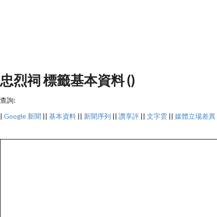
忠烈祠 標籤基本資料 ()
查詢:
|
Google 新聞
||
基本資料
||
新聞序列
||
讚享評
||
文字雲
||
媒體立場差異