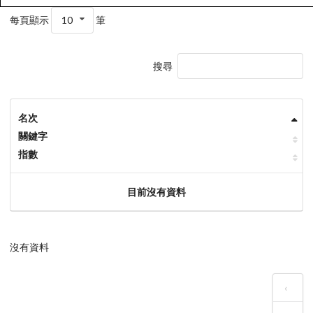
每頁顯示
10
筆
搜尋
名次
關鍵字
指數
目前沒有資料
沒有資料
‹