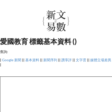
愛國教育 標籤基本資料 ()
查詢:
|
Google 新聞
||
基本資料
||
新聞序列
||
讚享評
||
文字雲
||
媒體立場差異
|