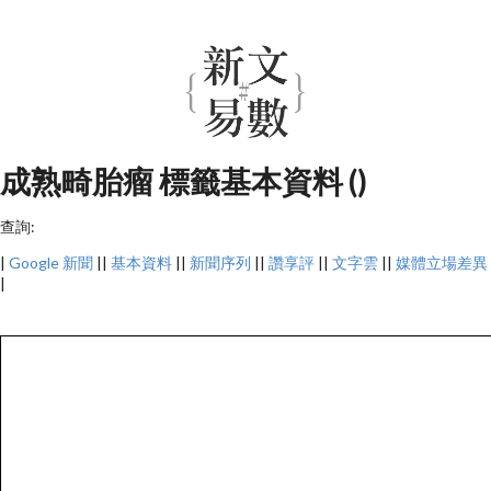
成熟畸胎瘤 標籤基本資料 ()
查詢:
|
Google 新聞
||
基本資料
||
新聞序列
||
讚享評
||
文字雲
||
媒體立場差異
|