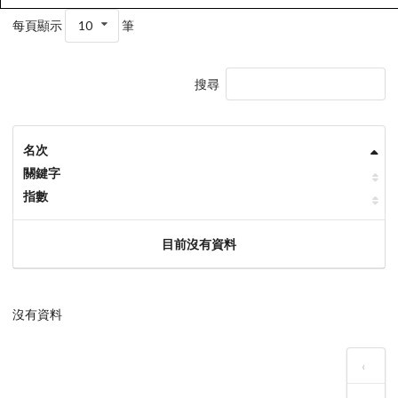
每頁顯示
10
筆
搜尋
名次
關鍵字
指數
目前沒有資料
沒有資料
‹