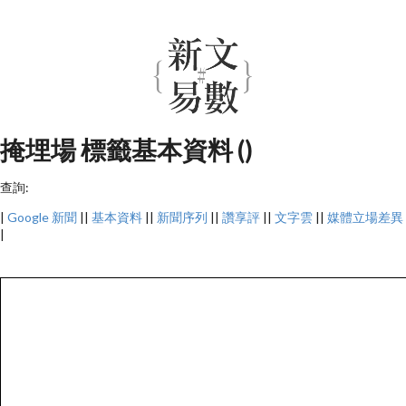
掩埋場 標籤基本資料 ()
查詢:
|
Google 新聞
||
基本資料
||
新聞序列
||
讚享評
||
文字雲
||
媒體立場差異
|