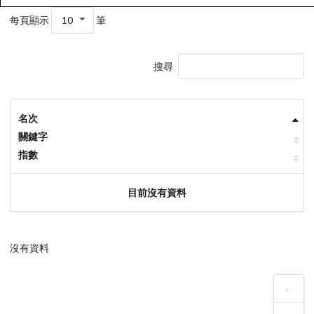
每頁顯示
10
筆
搜尋
名次
關鍵字
指數
目前沒有資料
沒有資料
‹