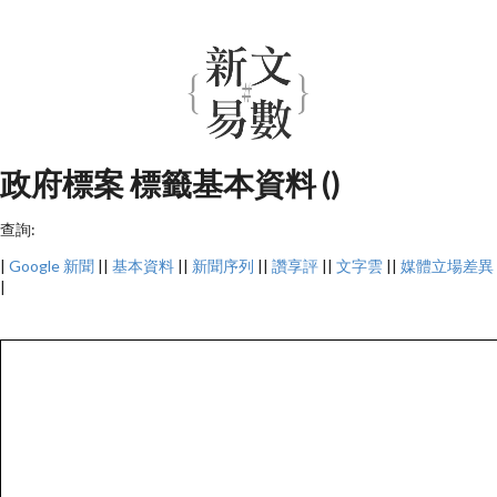
政府標案 標籤基本資料 ()
查詢:
|
Google 新聞
||
基本資料
||
新聞序列
||
讚享評
||
文字雲
||
媒體立場差異
|