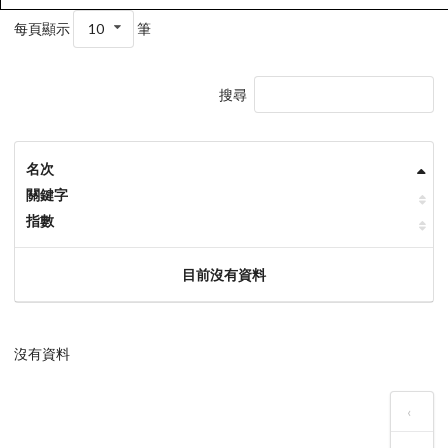
每頁顯示
10
筆
搜尋
名次
關鍵字
指數
目前沒有資料
沒有資料
‹