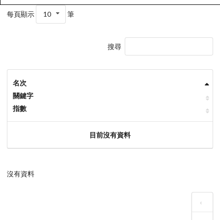
每頁顯示
10
筆
搜尋
名次
關鍵字
指數
目前沒有資料
沒有資料
‹