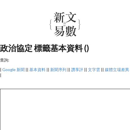
政治協定 標籤基本資料 ()
查詢:
|
Google 新聞
||
基本資料
||
新聞序列
||
讚享評
||
文字雲
||
媒體立場差異
|