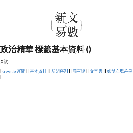
政治精華 標籤基本資料 ()
查詢:
|
Google 新聞
||
基本資料
||
新聞序列
||
讚享評
||
文字雲
||
媒體立場差異
|