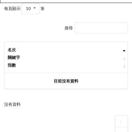
每頁顯示
10
筆
搜尋
名次
關鍵字
指數
目前沒有資料
沒有資料
‹