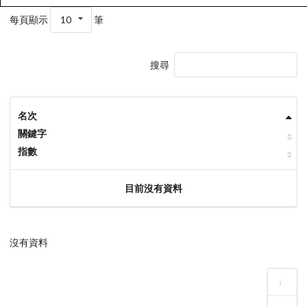
每頁顯示
10
筆
搜尋
名次
關鍵字
指數
目前沒有資料
沒有資料
‹