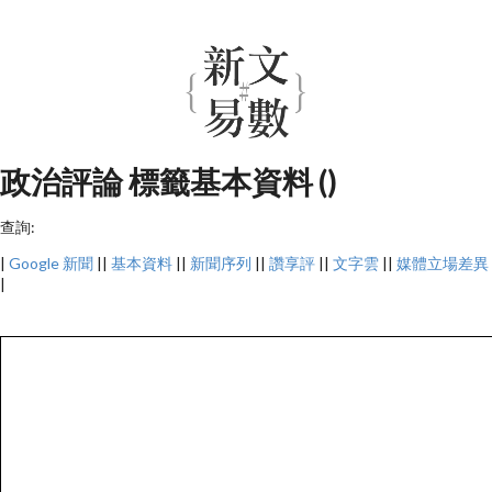
政治評論 標籤基本資料 ()
查詢:
|
Google 新聞
||
基本資料
||
新聞序列
||
讚享評
||
文字雲
||
媒體立場差異
|