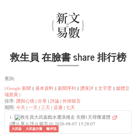
救生員 在臉書 share 排行榜
查詢:
|
Google 新聞
||
基本資料
||
新聞序列
||
讚享評
||
文字雲
||
媒體立
場差異
|
排序:
讚與心情
|
分享
|
評論
|
外掛留言
期間:
今天
|
一天
|
三天
|
這週
|
七天
1.
救生員大武崙戲水遭浪捲走 失聯1天尋獲遺體
(讚:0 享:0 評:0 留言:0) 2026-08-07 15:28:07
大武崙
大武崙沙灘
離岸流