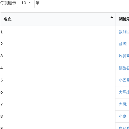
每頁顯示
10
筆
名次
關鍵
敘利
1
2
國際
3
炸彈
4
德魯
5
小巴
6
大馬
7
內戰
8
小麥
9
自給