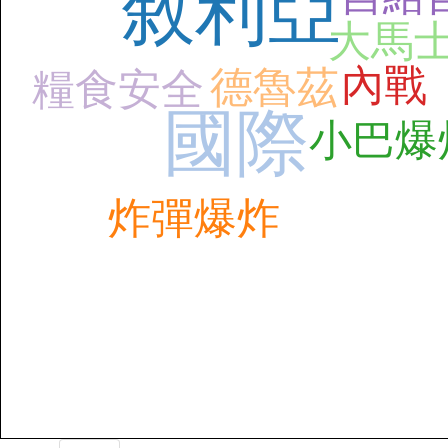
敘利亞
大馬
內戰
德魯茲
糧食安全
國際
小巴爆
炸彈爆炸