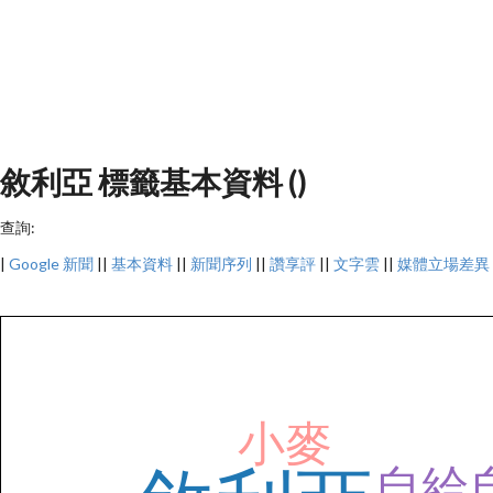
敘利亞 標籤基本資料 ()
查詢:
|
Google 新聞
||
基本資料
||
新聞序列
||
讚享評
||
文字雲
||
媒體立場差異
小麥
自給