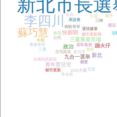
新北市長選
永和
李四川
親子
土城
座談會
三峽
建設
樹蛙哥哥
選情膠著
蘇巧慧
快新聞
政見
活
都市更新局
公托
三重果菜市場
中和
香蕉哥哥
新旺集瓷
蹦火仔
政治
三重
鶯歌
住宅政策
新北市
新北
九合一選舉
水獺媽媽樂園
都更
青年育兒宅
兒童
都市更新
2026大選
李余典