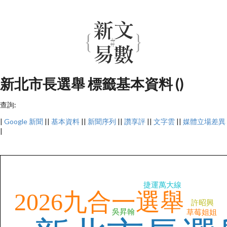
新北市長選舉 標籤基本資料 ()
查詢:
|
Google 新聞
||
基本資料
||
新聞序列
||
讚享評
||
文字雲
||
媒體立場差異
|
捷運萬大線
2026九合一選舉
許昭興
吳昇翰
草莓姐姐