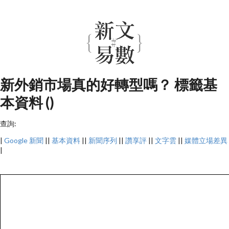
新外銷市場真的好轉型嗎？ 標籤基
本資料 ()
查詢:
|
Google 新聞
||
基本資料
||
新聞序列
||
讚享評
||
文字雲
||
媒體立場差異
|