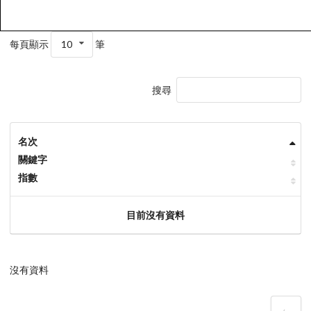
每頁顯示
10
筆
搜尋
名次
關鍵字
指數
目前沒有資料
沒有資料
‹