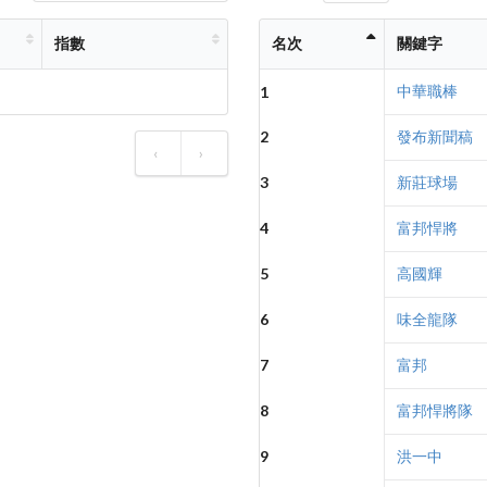
指數
名次
關鍵字
中華職棒
1
2
發布新聞稿
‹
›
3
新莊球場
4
富邦悍將
5
高國輝
6
味全龍隊
7
富邦
8
富邦悍將隊
9
洪一中