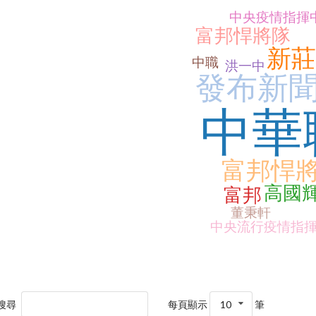
中央疫情指揮
富邦悍將隊
新莊
中職
洪一中
發布新
中華
富邦悍
高國
富邦
董秉軒
中央流行疫情指
搜尋
每頁顯示
10
筆