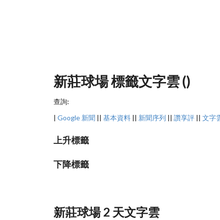
新莊球場 標籤文字雲 ()
查詢:
|
Google 新聞
||
基本資料
||
新聞序列
||
讚享評
||
文字
上升標籤
下降標籤
新莊球場 2 天文字雲