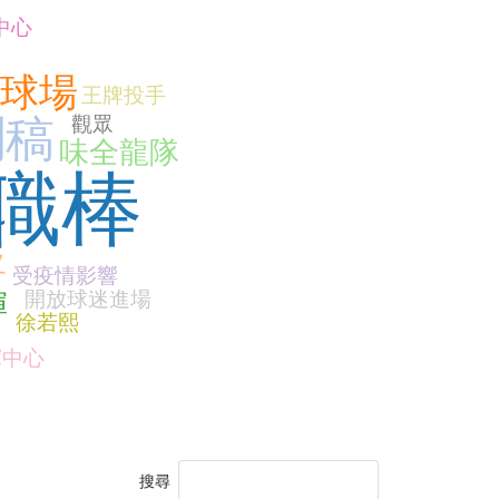
中心
球場
王牌投手
聞稿
觀眾
味全龍隊
職棒
將
受疫情影響
開放球迷進場
輝
徐若熙
揮中心
搜尋