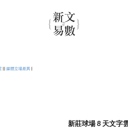
雲
||
媒體立場差異
|
新莊球場 8 天文字