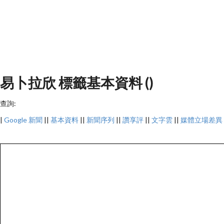
易卜拉欣 標籤基本資料 ()
查詢:
|
Google 新聞
||
基本資料
||
新聞序列
||
讚享評
||
文字雲
||
媒體立場差異