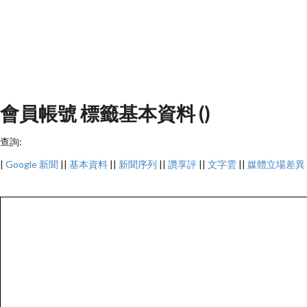
會員帳號 標籤基本資料 ()
查詢:
|
Google 新聞
||
基本資料
||
新聞序列
||
讚享評
||
文字雲
||
媒體立場差異