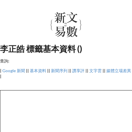
李正皓 標籤基本資料 ()
查詢:
|
Google 新聞
||
基本資料
||
新聞序列
||
讚享評
||
文字雲
||
媒體立場差異
|