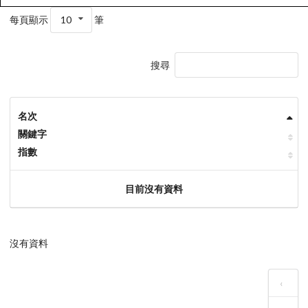
每頁顯示
10
筆
搜尋
名次
關鍵字
指數
目前沒有資料
沒有資料
‹