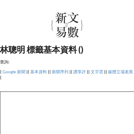
林聰明 標籤基本資料 ()
查詢:
|
Google 新聞
||
基本資料
||
新聞序列
||
讚享評
||
文字雲
||
媒體立場差異
|