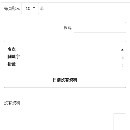
每頁顯示
10
筆
搜尋
名次
關鍵字
指數
目前沒有資料
沒有資料
‹