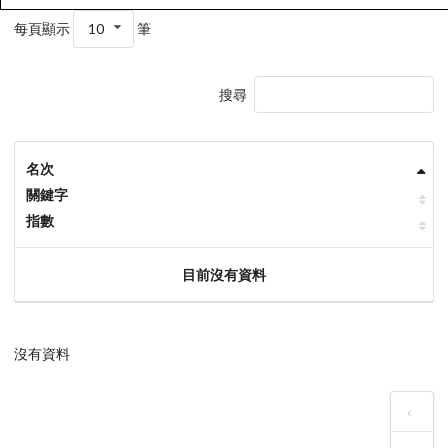
每頁顯示
10
筆
搜尋
名次
關鍵字
指數
目前沒有資料
沒有資料
‹