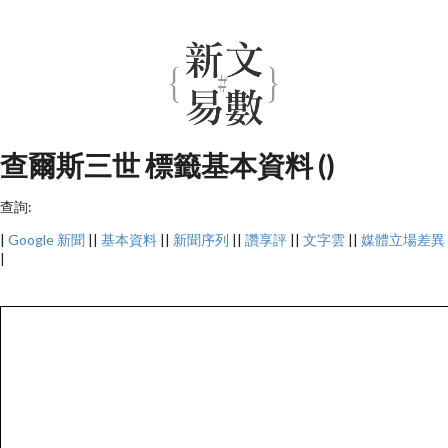
查爾斯三世 標籤基本資料 ()
查詢:
|
Google 新聞
||
基本資料
||
新聞序列
||
讚享評
||
文字雲
||
媒體立場差異
|