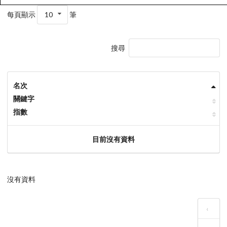
每頁顯示
10
筆
搜尋
名次
關鍵字
指數
目前沒有資料
沒有資料
‹