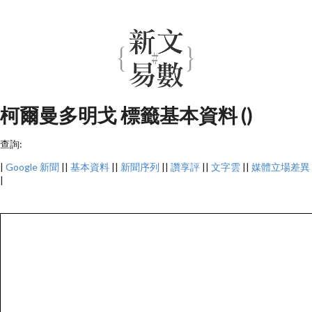
柯爾曼多明戈 標籤基本資料 ()
查詢:
|
Google 新聞
||
基本資料
||
新聞序列
||
讚享評
||
文字雲
||
媒體立場差異
|