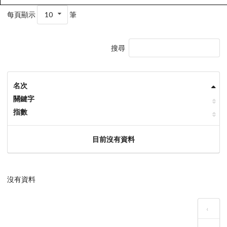
每頁顯示
10
筆
搜尋
名次
關鍵字
指數
目前沒有資料
沒有資料
‹