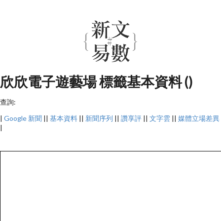
欣欣電子遊藝場 標籤基本資料 ()
查詢:
|
Google 新聞
||
基本資料
||
新聞序列
||
讚享評
||
文字雲
||
媒體立場差異
|