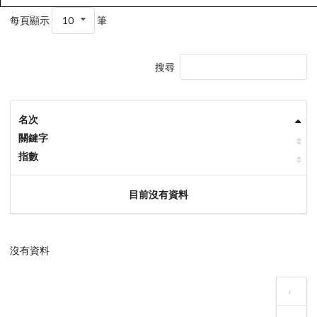
每頁顯示
10
筆
搜尋
名次
關鍵字
指數
目前沒有資料
沒有資料
‹