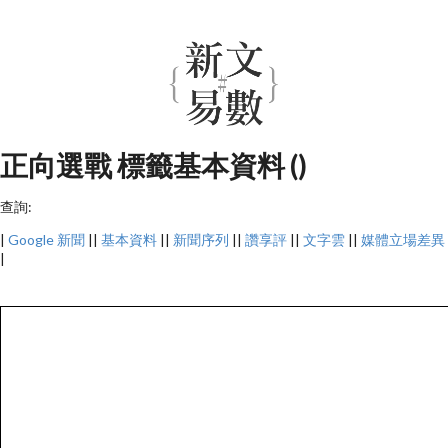
正向選戰 標籤基本資料 ()
查詢:
|
Google 新聞
||
基本資料
||
新聞序列
||
讚享評
||
文字雲
||
媒體立場差異
|