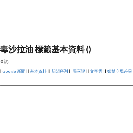
毒沙拉油 標籤基本資料 ()
查詢:
|
Google 新聞
||
基本資料
||
新聞序列
||
讚享評
||
文字雲
||
媒體立場差異