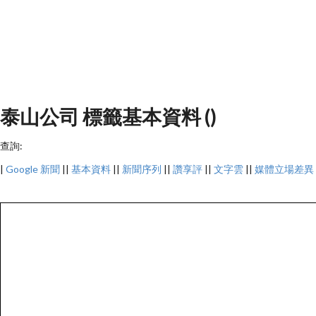
泰山公司 標籤基本資料 ()
查詢:
|
Google 新聞
||
基本資料
||
新聞序列
||
讚享評
||
文字雲
||
媒體立場差異