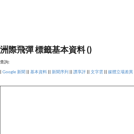
洲際飛彈 標籤基本資料 ()
查詢:
|
Google 新聞
||
基本資料
||
新聞序列
||
讚享評
||
文字雲
||
媒體立場差異