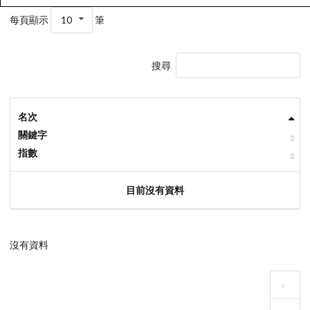
每頁顯示
10
筆
搜尋
名次
關鍵字
指數
目前沒有資料
沒有資料
‹