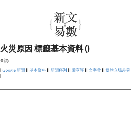
火災原因 標籤基本資料 ()
查詢:
|
Google 新聞
||
基本資料
||
新聞序列
||
讚享評
||
文字雲
||
媒體立場差異
|