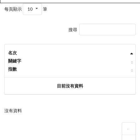
每頁顯示
10
筆
搜尋
名次
關鍵字
指數
目前沒有資料
沒有資料
‹