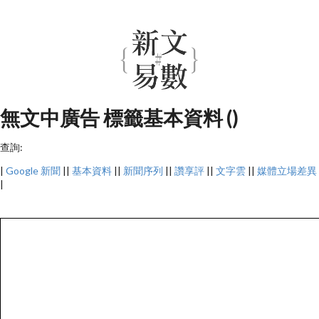
無文中廣告 標籤基本資料 ()
查詢:
|
Google 新聞
||
基本資料
||
新聞序列
||
讚享評
||
文字雲
||
媒體立場差異
|