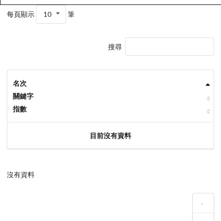
每頁顯示
10
筆
搜尋
名次
關鍵字
指數
目前沒有資料
沒有資料
‹