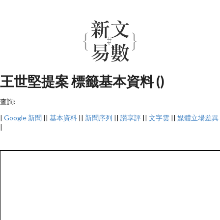
王世堅提案 標籤基本資料 ()
查詢:
|
Google 新聞
||
基本資料
||
新聞序列
||
讚享評
||
文字雲
||
媒體立場差異
|