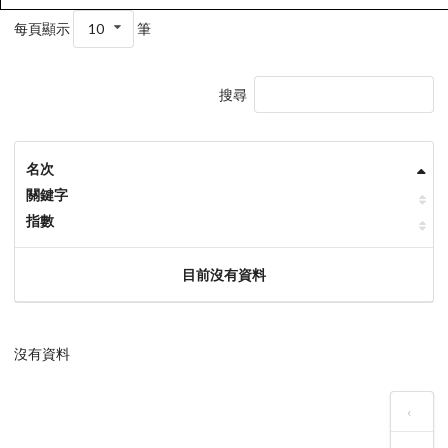
每頁顯示
10
筆
搜尋
名次
關鍵字
指數
目前沒有資料
沒有資料
‹