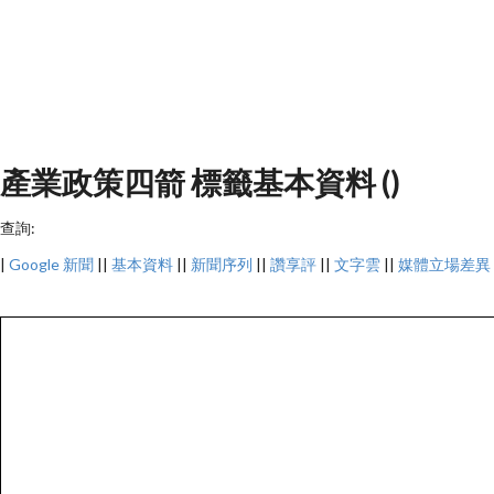
產業政策四箭 標籤基本資料 ()
查詢:
|
Google 新聞
||
基本資料
||
新聞序列
||
讚享評
||
文字雲
||
媒體立場差異