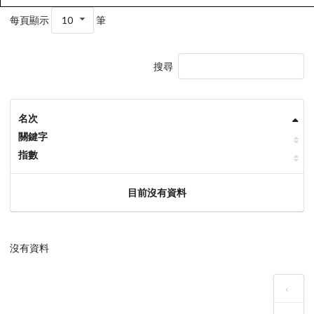
每頁顯示
10
筆
搜尋
名次
關鍵字
指數
目前沒有資料
沒有資料
‹