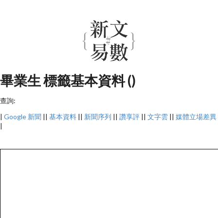
畢業生 標籤基本資料 ()
查詢:
|
Google 新聞
||
基本資料
||
新聞序列
||
讚享評
||
文字雲
||
媒體立場差異
|